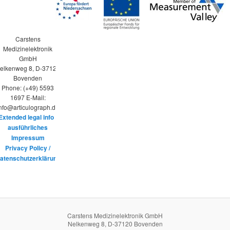
Carstens
Medizinelektronik
GmbH
elkenweg 8, D-37120
Bovenden
Phone: (+49) 5593
1697 E-Mail:
nfo@articulograph.de
Extended legal info /
ausführliches
Impressum
Privacy Policy /
atenschutzerklärung
Carstens Medizinelektronik GmbH
Nelkenweg 8, D-37120 Bovenden